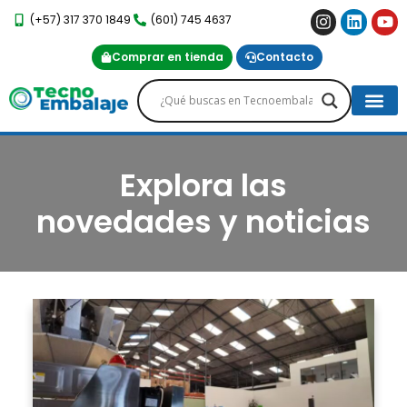
(+57) 317 370 1849
(601) 745 4637
Comprar en tienda
Contacto
Proyectos Es
Servicio Post-Venta
Explora las
novedades y noticias