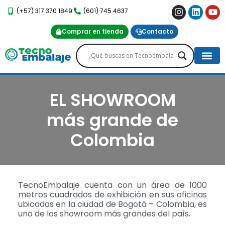
(+57) 317 370 1849
(601) 745 4637
Comprar en tienda
Contacto
Proyectos Es
Servicio Post-Venta
EL SHOWROOM
más grande de
Colombia
TecnoEmbalaje cuenta con un área de 1000
metros cuadrados de exhibición en sus oficinas
ubicadas en la ciudad de Bogotá – Colombia, es
uno de los showroom más grandes del país.