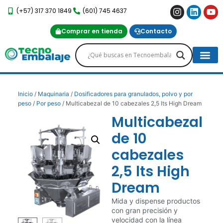
(+57) 317 370 1849
(601) 745 4637
Comprar en tienda
Contacto
Proyectos Es
Servicio Post-Venta
Inicio
/
Maquinaria
/
Dosificadores para granulados, polvo y por
peso
/
Por peso
/ Multicabezal de 10 cabezales 2,5 lts High Dream
Multicabezal
de 10
cabezales
2,5 lts High
Dream
Mida y dispense productos
con gran precisión y
velocidad con la línea