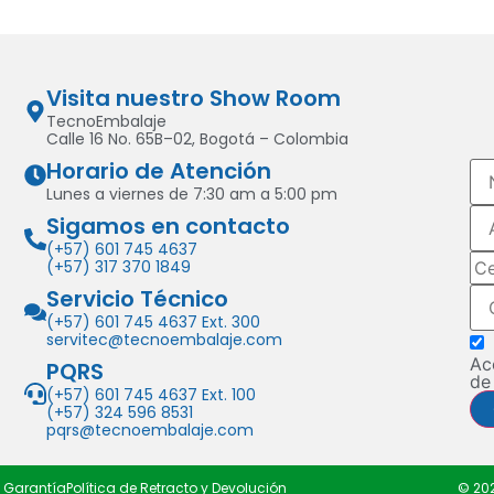
Visita nuestro Show Room
TecnoEmbalaje
Calle 16 No. 65B–02, Bogotá – Colombia
Horario de Atención
Lunes a viernes de 7:30 am a 5:00 pm
Sigamos en contacto
(+57) 601 745 4637
(+57) 317 370 1849
Servicio Técnico
(+57) 601 745 4637 Ext. 300
servitec@tecnoembalaje.com
Ac
PQRS
de
(+57) 601 745 4637 Ext. 100
(+57) 324 596 8531
pqrs@tecnoembalaje.com
e Garantía
Política de Retracto y Devolución
© 20