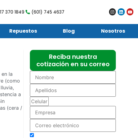
17 370 1849
(601) 745 4637
Repuestos
Blog
Nosotros
Reciba nuestra
cotización en su correo
 en la
bre (como
luvia,
istencia a
Sin
as (cera /