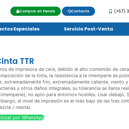
(+57) 3
Comprar en tienda
Contacto
ectos Especiales
Servicio Post-Venta
inta TTR
nta de impresora de cera, debido al alto contenido de cera
mposición de la tinta, la resistencia a la intemperie es po
z, extremadamente frío, extremadamente caliente, viento y l
cterias y otros daños integrales, su tolerancia se llama res
 intemperie), no apto para entornos hostiles. Usar debajo. 
bargo, el nivel de impresión es el más bajo de las tres cint
zcla / resina).
otizar por WhatsApp