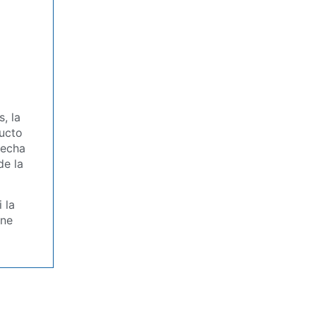
, la
ducto
lecha
de la
 la
ene