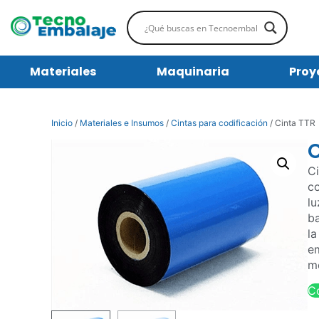
Materiales
Maquinaria
Proy
Inicio
/
Materiales e Insumos
/
Cintas para codificación
/ Cinta TTR
C
Ci
co
lu
ba
la
em
me
C