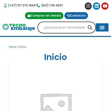
(+57) 317 370 1849
(601) 745 4637
Comprar en tienda
Contacto
Proyectos Es
Servicio Post-Venta
Inicio
/ Inicio
Inicio